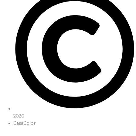
2026
CasaColor